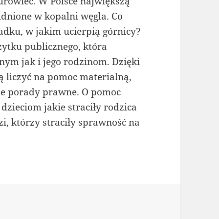
urowiec. W Polsce największą
udnione w kopalni węgla. Co
adku, w jakim ucierpią górnicy?
ytku publicznego, która
m jak i jego rodzinom. Dzięki
ą liczyć na pomoc materialną,
tne porady prawne. O pomoc
dzieciom jakie straciły rodzica
i, którzy straciły sprawność na