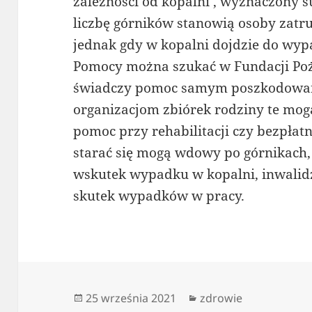
zależności od kopalni , wyznaczony s
liczbę górników stanowią osoby zatr
jednak gdy w kopalni dojdzie do wyp
Pomocy można szukać w Fundacji Poż
świadczy pomoc samym poszkodowany
organizacjom zbiórek rodziny te mog
pomoc przy rehabilitacji czy bezpła
starać się mogą wdowy po górnikach, 
wskutek wypadku w kopalni, inwalidz
skutek wypadków w pracy.
Data
Kategorie
25 września 2021
zdrowie