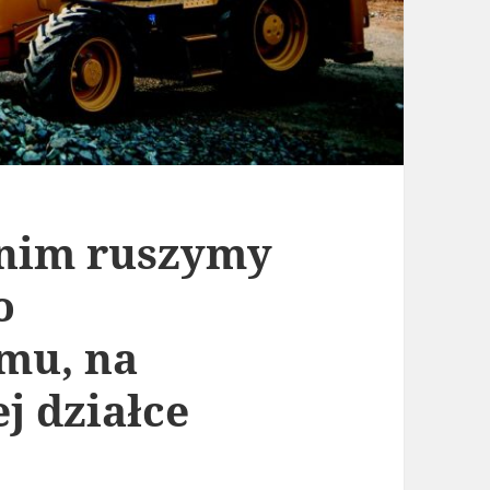
 nim ruszymy
o
mu, na
j działce