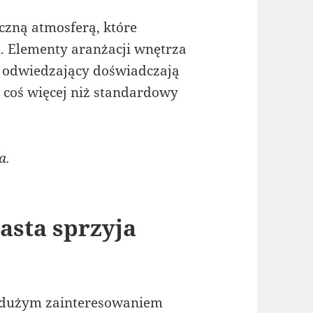
czną atmosferą, które
i. Elementy aranżacji wnętrza
u odwiedzający doświadczają
ą coś więcej niż standardowy
a.
asta sprzyja
ę dużym zainteresowaniem