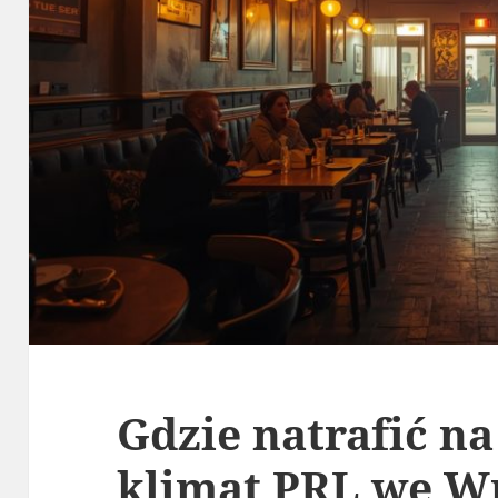
Gdzie natrafić n
klimat PRL we Wr