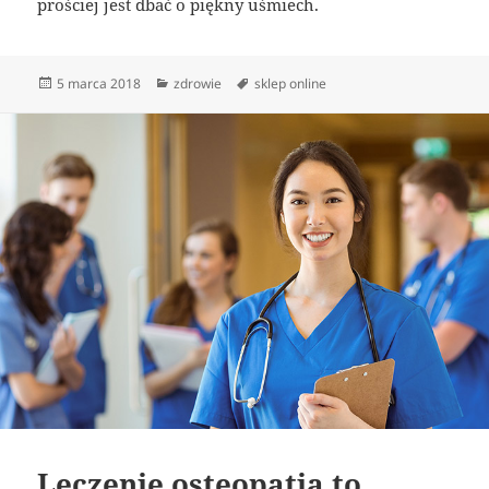
prościej jest dbać o piękny uśmiech.
Data
Kategorie
Tagi
5 marca 2018
zdrowie
sklep online
publikacji
Leczenie osteopatią to