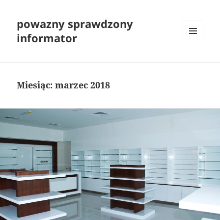
powazny sprawdzony
informator
MENU
I
WIDGETY
Miesiąc:
marzec 2018