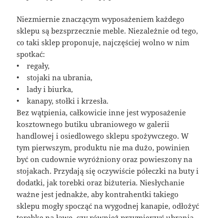
Niezmiernie znaczącym wyposażeniem każdego
sklepu są bezsprzecznie meble. Niezależnie od tego,
co taki sklep proponuje, najczęściej wolno w nim
spotkać:
• regały,
• stojaki na ubrania,
• lady i biurka,
• kanapy, stołki i krzesła.
Bez wątpienia, całkowicie inne jest wyposażenie
kosztownego butiku ubraniowego w galerii
handlowej i osiedlowego sklepu spożywczego. W
tym pierwszym, produktu nie ma dużo, powinien
być on cudownie wyróżniony oraz powieszony na
stojakach. Przydają się oczywiście półeczki na buty i
dodatki, jak torebki oraz biżuteria. Niesłychanie
ważne jest jednakże, aby kontrahentki takiego
sklepu mogły spocząć na wygodnej kanapie, odłożyć
torebkę na ławę, czy również przymierzyć ubrania