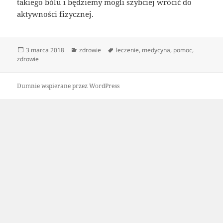
takiego bólu i będziemy mogli szybciej wrócić do
aktywności fizycznej.
Data
Kategorie
Tagi
3 marca 2018
zdrowie
leczenie
,
medycyna
,
pomoc
,
publikacji
zdrowie
Dumnie wspierane przez WordPress