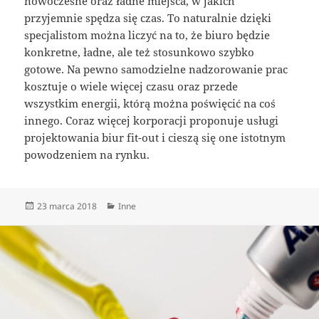
nowoczesne oraz ładne miejsca, w jakich
przyjemnie spędza się czas. To naturalnie dzięki
specjalistom można liczyć na to, że biuro będzie
konkretne, ładne, ale też stosunkowo szybko
gotowe. Na pewno samodzielne nadzorowanie prac
kosztuje o wiele więcej czasu oraz przede
wszystkim energii, którą można poświęcić na coś
innego. Coraz więcej korporacji proponuje usługi
projektowania biur fit-out i cieszą się one istotnym
powodzeniem na rynku.
Data
Kategorie
23 marca 2018
Inne
publikacji