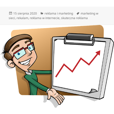
Data
Kategorie
Tagi
15 sierpnia 2020
reklama i marketing
marketing w
publikacji
sieci
,
rekalam
,
reklama w internecie
,
skuteczna reklama