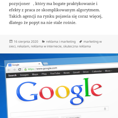
pozycjoner , który ma bogate praktykowanie i
efekty z praca ze skomplikowanym algorytmem.
Takich agencji na rynku pojawia się coraz więcej,
dlatego że popyt na nie stale rośnie.
Data
Kategorie
Tagi
16 sierpnia 2020
reklama i marketing
marketing w
publikacji
sieci
,
rekalam
,
reklama w internecie
,
skuteczna reklama