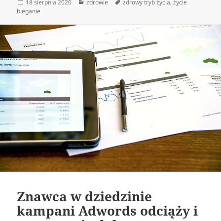
Data
Kategorie
Tagi
18 sierpnia 2020
zdrowie
zdrowy tryb życia
,
życie
publikacji
bieganie
Znawca w dziedzinie
kampani Adwords odciąży i