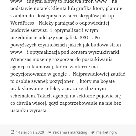
www innymi słowy to budowa stron www na
podstawie notatek klienta lub grafika który planuje
szablon do dostępnych w sieci skryptów jak np.
WordPress . Należy pamiętać o odpowiedniej
budowie serwisu i optymalizacji w tym
przedmiocie odciąży specjalista SEO . Po
powyższych czynnościach jakich jak budowa stron
www i optymalizacja pod kontem wyszukiwarki.
Wtenczas możemy rozpocząć do poszukiwania
agencji reklamowej, która w ofercie ma
pozycjonowanie w google . Najprawidłowiej zaufać
to osobie zwanej: pozycjoner , który ma bogate
praktykowanie i efekty z praca ze złożonym
schematem. Takich agencji na sektorze pojawia się
co chwila więcej, gdyż zapotrzebowanie na nie bez
ustanku wyrasta.
Data
Kategorie
Tagi
14 sierpnia 2020
reklama i marketing
marketing w