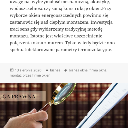
uwagę na: wytrzymałość mechaniczną, akustykę,
wodoszczelność czy samą konstrukcję okien.Przy
wyborze okien energooszczędnych powinno się
zastanowić się nad ciepłym montażem. Inwestycja
traci sens gdy wybierzemy tradycyjną metodę
montażu. Istotne jest właściwe uszczelnienie
połączenia okna z murem. Tylko w tedy będzie ono
spełniać deklarowane parametry termoizolacyjne.
Data
Kategorie
Tagi
13 sierpnia 2020
biznes
biznes okna
,
firma okna
,
publikacji
montaż przez firme okien