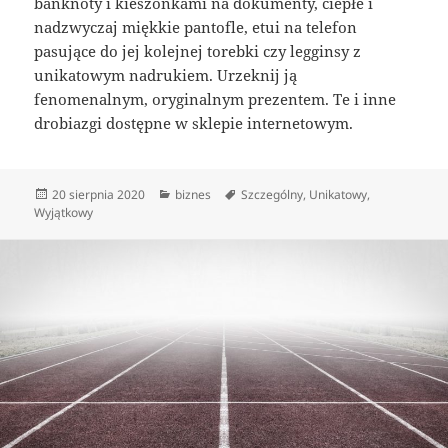
banknoty i kieszonkami na dokumenty, ciepłe i
nadzwyczaj miękkie pantofle, etui na telefon
pasujące do jej kolejnej torebki czy legginsy z
unikatowym nadrukiem. Urzeknij ją
fenomenalnym, oryginalnym prezentem. Te i inne
drobiazgi dostępne w sklepie internetowym.
Data
Kategorie
Tagi
20 sierpnia 2020
biznes
Szczególny
,
Unikatowy
,
publikacji
Wyjątkowy