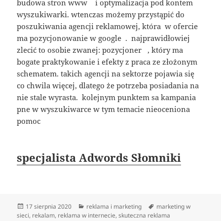
budowa stron www i optymalizacja pod kontem
wyszukiwarki. wtenczas możemy przystąpić do
poszukiwania agencji reklamowej, która w ofercie
ma pozycjonowanie w google . najprawidłowiej
zlecić to osobie zwanej: pozycjoner , który ma
bogate praktykowanie i efekty z praca ze złożonym
schematem. takich agencji na sektorze pojawia się
co chwila więcej, dlatego że potrzeba posiadania na
nie stale wyrasta. kolejnym punktem sa kampania
pne w wyszukiwarce w tym temacie nieoceniona
pomoc
specjalista Adwords Słomniki
Data
Kategorie
Tagi
17 sierpnia 2020
reklama i marketing
marketing w
publikacji
sieci
,
rekalam
,
reklama w internecie
,
skuteczna reklama