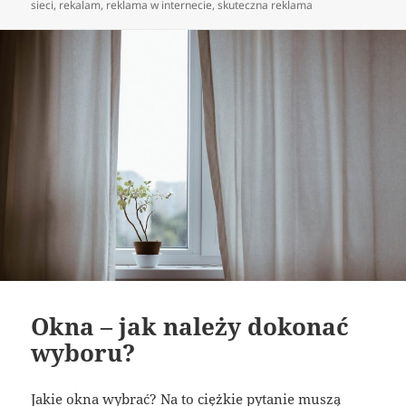
publikacji
sieci
,
rekalam
,
reklama w internecie
,
skuteczna reklama
Okna – jak należy dokonać
wyboru?
Jakie okna wybrać? Na to ciężkie pytanie muszą