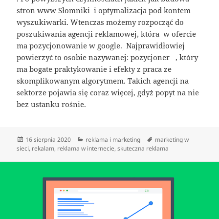
stron www Słomniki i optymalizacja pod kontem
wyszukiwarki. Wtenczas możemy rozpocząć do
poszukiwania agencji reklamowej, która w ofercie
ma pozycjonowanie w google. Najprawidłowiej
powierzyć to osobie nazywanej: pozycjoner , który
ma bogate praktykowanie i efekty z praca ze
skomplikowanym algorytmem. Takich agencji na
sektorze pojawia się coraz więcej, gdyż popyt na nie
bez ustanku rośnie.
Data
Kategorie
Tagi
16 sierpnia 2020
reklama i marketing
marketing w
publikacji
sieci
,
rekalam
,
reklama w internecie
,
skuteczna reklama