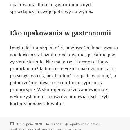
opakowania dla firm gastronomicznych
sprzedających swoje potrawy na wynos.
Eko opakowania w gastronomii
Dzięki doskonałej jakości, możliwości dopasowania
wielkości oraz kształtu opakowania specjalnie pod
życzenie klienta. Nie ma lepszej formy reklamy
produktu, niż ładne i estetyczne opakowanie, jakie
przyciąga wzrok, bez trudności zapada w pamięć, a
jednocześnie niesie treści informacyjne oraz
promocyjne. Wykonujemy także zamówienia z
wykorzystaniem surowców odnawialnych czyli
kartony biodegradowalne.
Data
Kategorie
Tagi
28 sierpnia 2020
biznes
opakowania biznes
,
publikacji
opakowania do pakowania
,
przechowywanie